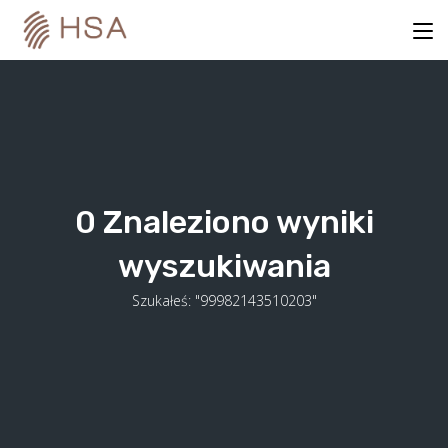
Skip
to
content
0
Znaleziono wyniki
wyszukiwania
Szukałeś: "99982143510203"