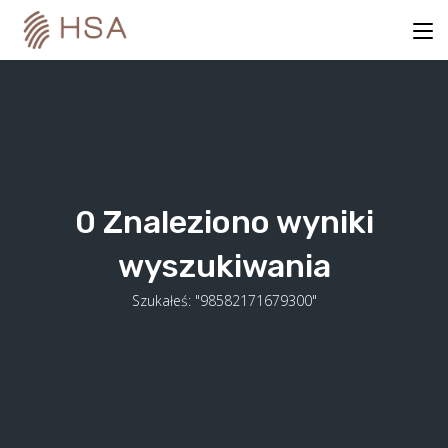
Skip
to
content
0
Znaleziono wyniki
wyszukiwania
Szukałeś: "98582171679300"