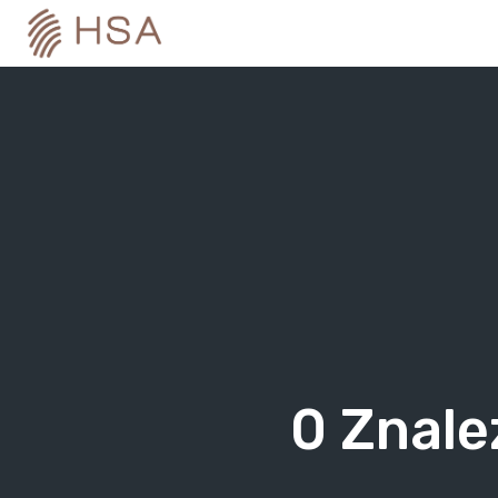
Skip
to
content
0
Znale