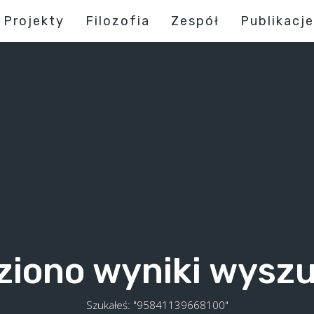
Projekty
Filozofia
Zespół
Publikacje
ziono wyniki wysz
Szukałeś: "95841139668100"