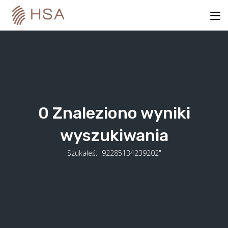
Skip
to
content
0
Znaleziono wyniki
wyszukiwania
Szukałeś: "92285134239202"