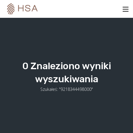
Skip
to
content
0
Znaleziono wyniki
wyszukiwania
Szukałeś: "9218344498000"