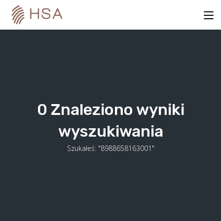
Skip
to
content
0
Znaleziono wyniki
wyszukiwania
Szukałeś: "8988658163001"