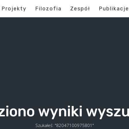
Projekty
Filozofia
Zespół
Publikacje
ziono wyniki wysz
Szukałeś: "82047100975801"