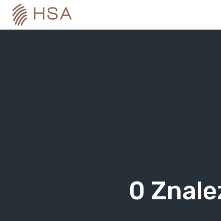
Skip
to
content
0
Znale