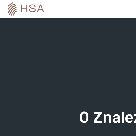
Skip
to
content
0
Znale