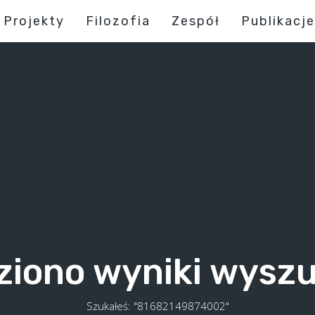
Projekty
Filozofia
Zespół
Publikacje
ziono wyniki wysz
Szukałeś: "81682149874002"