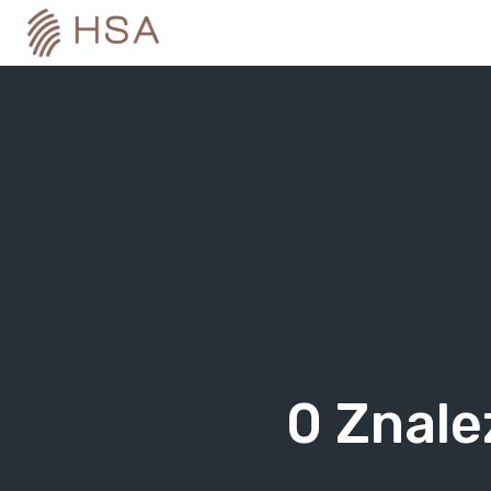
Skip
to
content
0
Znale