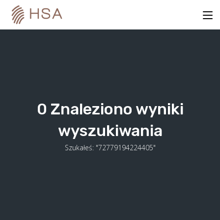
Skip
to
content
0
Znaleziono wyniki
wyszukiwania
Szukałeś: "72779194224405"