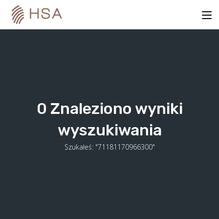
Skip
to
content
0
Znaleziono wyniki
wyszukiwania
Szukałeś: "71181170966300"