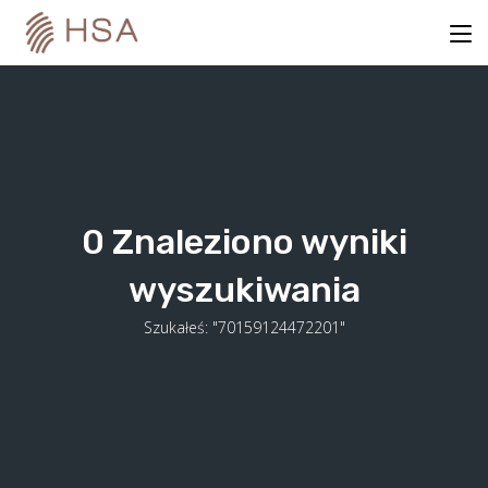
Skip
to
content
0
Znaleziono wyniki
wyszukiwania
Szukałeś: "70159124472201"