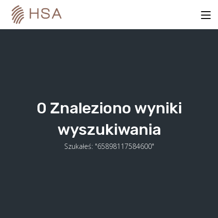
Skip
to
content
0
Znaleziono wyniki
wyszukiwania
Szukałeś: "65898117584600"