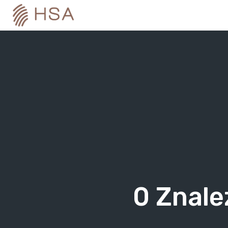
Skip
to
content
0
Znale