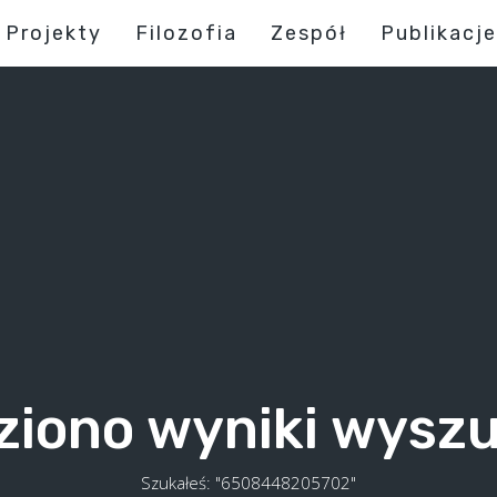
Projekty
Filozofia
Zespół
Publikacje
ziono wyniki wysz
Szukałeś: "6508448205702"