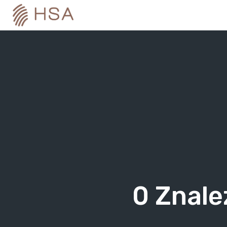
Skip
to
content
0
Znale