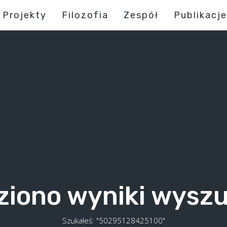
Projekty
Filozofia
Zespół
Publikacje
ziono wyniki wysz
Szukałeś: "50295128425100"