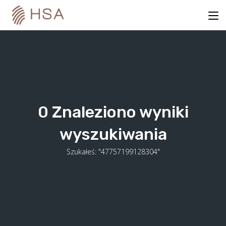
Skip
to
content
0
Znaleziono wyniki
wyszukiwania
Szukałeś: "47757199128304"