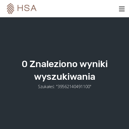
Skip
to
content
0
Znaleziono wyniki
wyszukiwania
Szukałeś: "39562140491100"