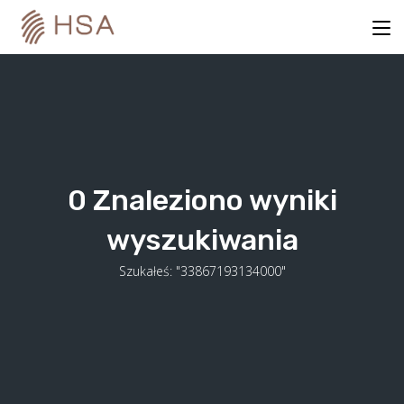
Skip
to
content
0
Znaleziono wyniki
wyszukiwania
Szukałeś: "33867193134000"