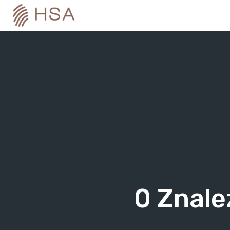
Skip
to
content
0
Znale