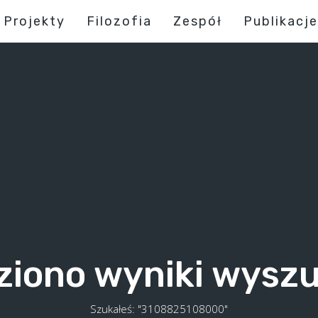
Projekty
Filozofia
Zespół
Publikacje
ziono wyniki wysz
Szukałeś: "3108825108000"