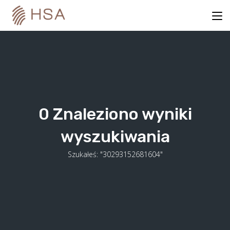
Skip
to
content
0
Znaleziono wyniki
wyszukiwania
Szukałeś: "30293152681604"