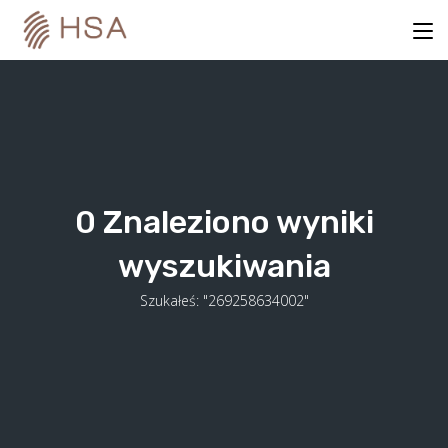
Skip
to
content
0
Znaleziono wyniki
wyszukiwania
Szukałeś: "269258634002"