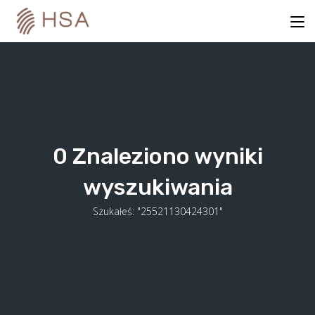
Skip
to
content
0
Znaleziono wyniki
wyszukiwania
Szukałeś: "25521130424301"