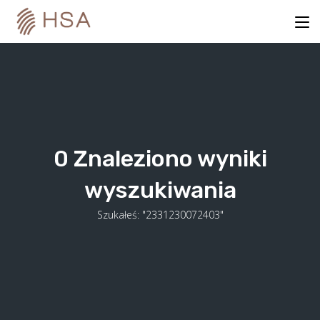
Skip
to
content
0
Znaleziono wyniki
wyszukiwania
Szukałeś: "2331230072403"