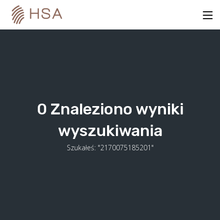
Skip
to
content
0
Znaleziono wyniki
wyszukiwania
Szukałeś: "2170075185201"