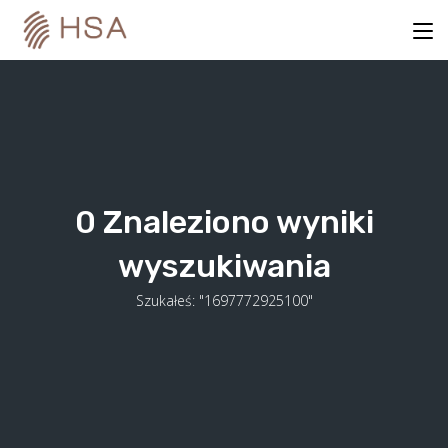
Skip
to
content
0
Znaleziono wyniki
wyszukiwania
Szukałeś: "1697772925100"