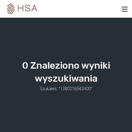
Skip
to
content
0
Znaleziono wyniki
wyszukiwania
Szukałeś: "1380216942400"