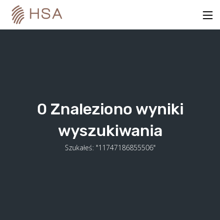
Skip
to
content
0
Znaleziono wyniki
wyszukiwania
Szukałeś: "11747186855506"