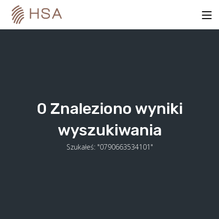
Skip
to
content
0
Znaleziono wyniki
wyszukiwania
Szukałeś: "0790663534101"