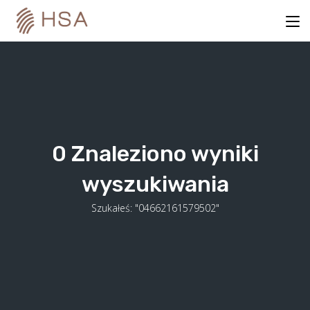
Skip
to
content
0
Znaleziono wyniki
wyszukiwania
Szukałeś: "04662161579502"