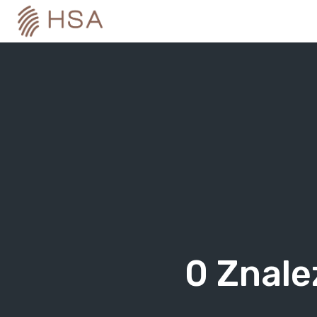
Skip
to
content
0
Znale