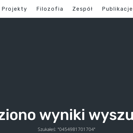
Projekty
Filozofia
Zespół
Publikacje
ziono wyniki wysz
Szukałeś: "0454981701704"