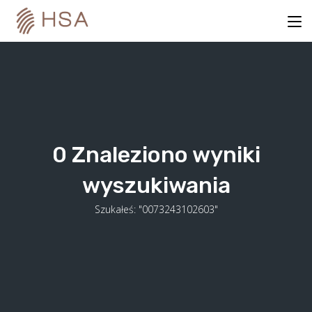
Skip
to
content
0
Znaleziono wyniki
wyszukiwania
Szukałeś: "0073243102603"