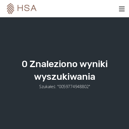
Skip
to
content
0
Znaleziono wyniki
wyszukiwania
Szukałeś: "0059774948802"