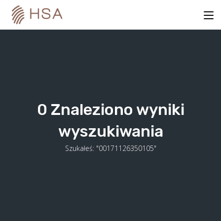
Skip
to
content
0
Znaleziono wyniki
wyszukiwania
Szukałeś: "00171126350105"